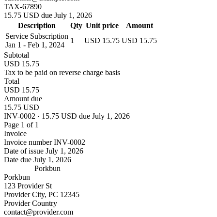
TAX-67890
15.75 USD due July 1, 2026
Description
Qty
Unit price
Amount
Service Subscription
1
USD 15.75
USD 15.75
Jan 1 - Feb 1, 2024
Subtotal
USD 15.75
Tax to be paid on reverse charge basis
Total
USD 15.75
Amount due
15.75 USD
INV-0002 · 15.75 USD due July 1, 2026
Page 1 of 1
Invoice
Invoice number
INV-0002
Date of issue
July 1, 2026
Date due
July 1, 2026
Porkbun
Porkbun
123 Provider St
Provider City, PC 12345
Provider Country
contact@provider.com