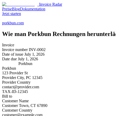
Invoice Radar
Preise
Blog
Dokumentation
Jetzt starten
porkbun.com
Wie man
Porkbun
Rechnungen herunterlä
Invoice
Invoice number
INV-0002
Date of issue
July 1, 2026
Date due
July 1, 2026
Porkbun
Porkbun
123 Provider St
Provider City, PC 12345
Provider Country
contact@provider.com
TAX-ID-12345
Bill to
Customer Name
Customer Town, CT 67890
Customer Country
customer@example.com