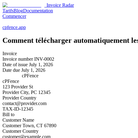
Invoice Radar
Tarifs
Blog
Documentation
Commencer
cpfence.app
Comment télécharger automatiquement les
Invoice
Invoice number
INV-0002
Date of issue
July 1, 2026
Date due
July 1, 2026
cPFence
cPFence
123 Provider St
Provider City, PC 12345
Provider Country
contact@provider.com
TAX-ID-12345
Bill to
Customer Name
Customer Town, CT 67890
Customer Country
customer@example.com