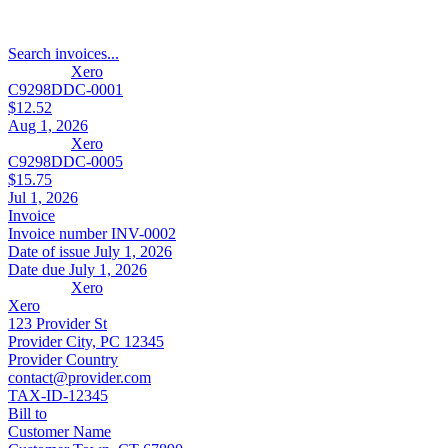
Search invoices...
Xero
C9298DDC-0001
$12.52
Aug 1, 2026
Xero
C9298DDC-0005
$15.75
Jul 1, 2026
Invoice
Invoice number
INV-0002
Date of issue
July 1, 2026
Date due
July 1, 2026
Xero
Xero
123 Provider St
Provider City, PC 12345
Provider Country
contact@provider.com
TAX-ID-12345
Bill to
Customer Name