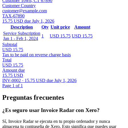
Customer Town, CT 67890
Customer Country
customer@example.com
TAX-67890
15.75 USD due July 1, 2026
Description
Qty
Unit price
Amount
Service Subscription
1
USD 15.75
USD 15.75
Jan 1 - Feb 1, 2024
Subtotal
USD 15.75
Tax to be paid on reverse charge basis
Total
USD 15.75
Amount due
15.75 USD
INV-0002 · 15.75 USD due July 1, 2026
Page 1 of 1
Preguntas frecuentes
¿Es seguro usar Invoice Radar con Xero?
Sí, Invoice Radar se ejecuta en tu propio ordenador y nunca
almacena tu contraseña de Xero. Esto significa que puedes usar