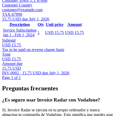
Customer Town, CT 67890
Customer Country
customer@example.com
TAX-67890
15.75 USD due July 1, 2026
Description
Qty
Unit price
Amount
Service Subscription
1
USD 15.75
USD 15.75
Jan 1 - Feb 1, 2024
Subtotal
USD 15.75
Tax to be paid on reverse charge basis
Total
USD 15.75
Amount due
15.75 USD
INV-0002 · 15.75 USD due July 1, 2026
Page 1 of 1
Preguntas frecuentes
¿Es seguro usar Invoice Radar con Vodafone?
Sí, Invoice Radar se ejecuta en tu propio ordenador y nunca
almacena tu contraseña de Vodafone. Esto significa que puedes usar