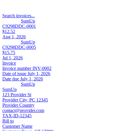
Search invoices...
SumUp
C9298DDC-0001
$12.52
Aug 1, 2026
SumUp
C9298DDC-0005
$15.75
Jul 1, 2026
Invoice
Invoice number
INV-0002
Date of issue
July 1, 2026
Date due
July 1, 2026
SumUp
SumUp
123 Provider St
Provider City, PC 12345
Provider Country
contact@provider.com
TAX-ID-12345
Bill to
Customer Name