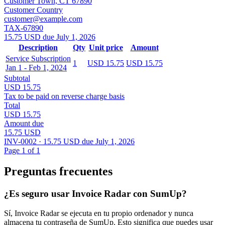
Customer Town, CT 67890
Customer Country
customer@example.com
TAX-67890
15.75 USD due July 1, 2026
Description
Qty
Unit price
Amount
Service Subscription
1
USD 15.75
USD 15.75
Jan 1 - Feb 1, 2024
Subtotal
USD 15.75
Tax to be paid on reverse charge basis
Total
USD 15.75
Amount due
15.75 USD
INV-0002 · 15.75 USD due July 1, 2026
Page 1 of 1
Preguntas frecuentes
¿Es seguro usar Invoice Radar con SumUp?
Sí, Invoice Radar se ejecuta en tu propio ordenador y nunca
almacena tu contraseña de SumUp. Esto significa que puedes usar