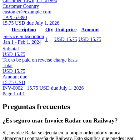
Customer Town, CT 67890
Customer Country
customer@example.com
TAX-67890
15.75 USD due July 1, 2026
Description
Qty
Unit price
Amount
Service Subscription
1
USD 15.75
USD 15.75
Jan 1 - Feb 1, 2024
Subtotal
USD 15.75
Tax to be paid on reverse charge basis
Total
USD 15.75
Amount due
15.75 USD
INV-0002 · 15.75 USD due July 1, 2026
Page 1 of 1
Preguntas frecuentes
¿Es seguro usar Invoice Radar con Railway?
Sí, Invoice Radar se ejecuta en tu propio ordenador y nunca
almacena tu contraseña de Railway. Esto significa que puedes usar