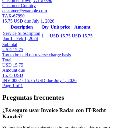
Customer Town, CT 67890
Customer Country
customer@example.com
TAX-67890
15.75 USD due July 1, 2026
Description
Qty
Unit price
Amount
Service Subscription
1
USD 15.75
USD 15.75
Jan 1 - Feb 1, 2024
Subtotal
USD 15.75
Tax to be paid on reverse charge basis
Total
USD 15.75
Amount due
15.75 USD
INV-0002 · 15.75 USD due July 1, 2026
Page 1 of 1
Preguntas frecuentes
¿Es seguro usar Invoice Radar con IT-Recht
Kanzlei?
Sí, Invoice Radar se ejecuta en tu propio ordenador y nunca