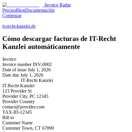
Invoice Radar
Precios
Blog
Documentación
Comenzar
it-recht-kanzlei.de
Cómo descargar facturas de
IT-Recht
Kanzlei
automáticamente
Invoice
Invoice number
INV-0002
Date of issue
July 1, 2026
Date due
July 1, 2026
IT-Recht Kanzlei
IT-Recht Kanzlei
123 Provider St
Provider City, PC 12345
Provider Country
contact@provider.com
TAX-ID-12345
Bill to
Customer Name
Customer Town, CT 67890