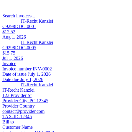
Search invoices...
IT-Recht Kanzlei
C9298DDC-0001
$12.52
Aug 1, 2026
IT-Recht Kanzlei
C9298DDC-0005
$15.75
Jul 1, 2026
Invoice
Invoice number
INV-0002
Date of issue
July 1, 2026
Date due
July 1, 2026
IT-Recht Kanzlei
IT-Recht Kanzlei
123 Provider St
Provider City, PC 12345
Provider Country
contact@provider.com
TAX-ID-12345
Bill to
Customer Name