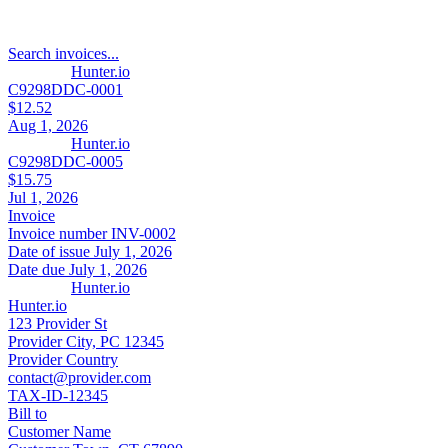
Search invoices...
Hunter.io
C9298DDC-0001
$12.52
Aug 1, 2026
Hunter.io
C9298DDC-0005
$15.75
Jul 1, 2026
Invoice
Invoice number
INV-0002
Date of issue
July 1, 2026
Date due
July 1, 2026
Hunter.io
Hunter.io
123 Provider St
Provider City, PC 12345
Provider Country
contact@provider.com
TAX-ID-12345
Bill to
Customer Name