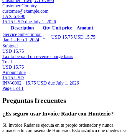
Customer Town, CT 67890
Customer Country
customer@example.com
TAX-67890
15.75 USD due July 1, 2026
Description
Qty
Unit price
Amount
Service Subscription
1
USD 15.75
USD 15.75
Jan 1 - Feb 1, 2024
Subtotal
USD 15.75
Tax to be paid on reverse charge basis
Total
USD 15.75
Amount due
15.75 USD
INV-0002 · 15.75 USD due July 1, 2026
Page 1 of 1
Preguntas frecuentes
¿Es seguro usar Invoice Radar con Hunter.io?
Sí, Invoice Radar se ejecuta en tu propio ordenador y nunca
almacena tu contraseña de Hunter.io. Esto significa que puedes usar