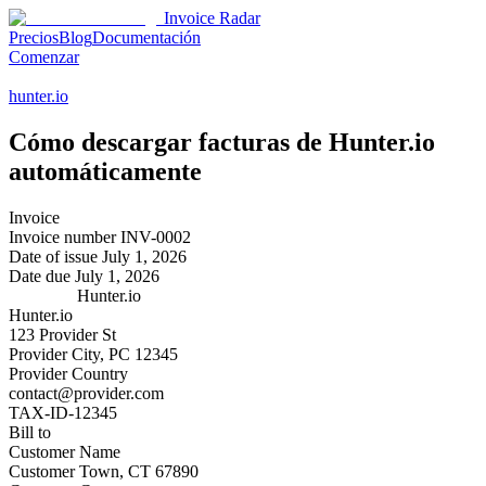
Invoice Radar
Precios
Blog
Documentación
Comenzar
hunter.io
Cómo descargar facturas de
Hunter.io
automáticamente
Invoice
Invoice number
INV-0002
Date of issue
July 1, 2026
Date due
July 1, 2026
Hunter.io
Hunter.io
123 Provider St
Provider City, PC 12345
Provider Country
contact@provider.com
TAX-ID-12345
Bill to
Customer Name
Customer Town, CT 67890