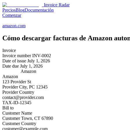
Invoice Radar
Precios
Blog
Documentación
Comenzar
amazon.com
Cómo descargar facturas de
Amazon
auto
Invoice
Invoice number
INV-0002
Date of issue
July 1, 2026
Date due
July 1, 2026
Amazon
Amazon
123 Provider St
Provider City, PC 12345
Provider Country
contact@provider.com
TAX-ID-12345
Bill to
Customer Name
Customer Town, CT 67890
Customer Country
customer@example.com