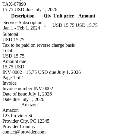
TAX-67890
15.75 USD due July 1, 2026
Description
Qty
Unit price
Amount
Service Subscription
1
USD 15.75
USD 15.75
Jan 1 - Feb 1, 2024
Subtotal
USD 15.75
Tax to be paid on reverse charge basis
Total
USD 15.75
Amount due
15.75 USD
INV-0002 · 15.75 USD due July 1, 2026
Page 1 of 1
Invoice
Invoice number
INV-0002
Date of issue
July 1, 2026
Date due
July 1, 2026
Amazon
Amazon
123 Provider St
Provider City, PC 12345
Provider Country
contact@provider.com