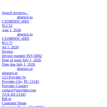
Search invoices...
absence.io
C9298DDC-0001
$12.52
Aug 1, 2026
absence.io
C9298DDC-0005
$15.75
Jul 1, 2026
Invoice
Invoice number
INV-0002
Date of issue
July 1, 2026
Date due
July 1, 2026
absence.io
absence.io
123 Provider St
Provider City, PC 12345
Provider Country
contact@provider.com
TAX-ID-12345
Bill to
Customer Name