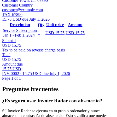
Customer Town, CT 67890
Customer Country
customer@example.com
TAX-67890
15.75 USD due July 1, 2026
Description
Qty
Unit price
Amount
Service Subscription
1
USD 15.75
USD 15.75
Jan 1 - Feb 1, 2024
Subtotal
USD 15.75
Tax to be paid on reverse charge basis
Total
USD 15.75
Amount due
15.75 USD
INV-0002 · 15.75 USD due July 1, 2026
Page 1 of 1
Preguntas frecuentes
¿Es seguro usar Invoice Radar con absence.io?
Sí, Invoice Radar se ejecuta en tu propio ordenador y nunca
almacena tu contraseña de absence.io. Esto significa que puedes