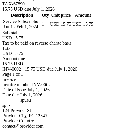
TAX-67890
15.75 USD due July 1, 2026
Description
Qty
Unit price
Amount
Service Subscription
1
USD 15.75
USD 15.75
Jan 1 - Feb 1, 2024
Subtotal
USD 15.75
Tax to be paid on reverse charge basis
Total
USD 15.75
Amount due
15.75 USD
INV-0002 · 15.75 USD due July 1, 2026
Page 1 of 1
Invoice
Invoice number
INV-0002
Date of issue
July 1, 2026
Date due
July 1, 2026
spusu
spusu
123 Provider St
Provider City, PC 12345
Provider Country
contact@provider.com