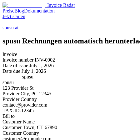
Invoice Radar
Preise
Blog
Dokumentation
Jetzt starten
spusu.at
spusu
Rechnungen automatisch herunterla
Invoice
Invoice number
INV-0002
Date of issue
July 1, 2026
Date due
July 1, 2026
spusu
spusu
123 Provider St
Provider City, PC 12345
Provider Country
contact@provider.com
TAX-ID-12345
Bill to
Customer Name
Customer Town, CT 67890
Customer Country
customer@example.com