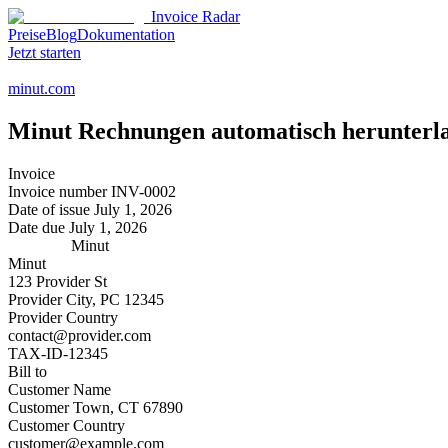
Invoice Radar
Preise
Blog
Dokumentation
Jetzt starten
minut.com
Minut
Rechnungen automatisch herunterl
Invoice
Invoice number
INV-0002
Date of issue
July 1, 2026
Date due
July 1, 2026
Minut
Minut
123 Provider St
Provider City, PC 12345
Provider Country
contact@provider.com
TAX-ID-12345
Bill to
Customer Name
Customer Town, CT 67890
Customer Country
customer@example.com