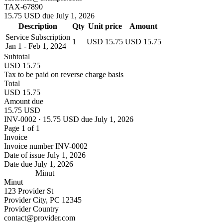
TAX-67890
15.75 USD due July 1, 2026
Description
Qty
Unit price
Amount
Service Subscription
1
USD 15.75
USD 15.75
Jan 1 - Feb 1, 2024
Subtotal
USD 15.75
Tax to be paid on reverse charge basis
Total
USD 15.75
Amount due
15.75 USD
INV-0002 · 15.75 USD due July 1, 2026
Page 1 of 1
Invoice
Invoice number
INV-0002
Date of issue
July 1, 2026
Date due
July 1, 2026
Minut
Minut
123 Provider St
Provider City, PC 12345
Provider Country
contact@provider.com