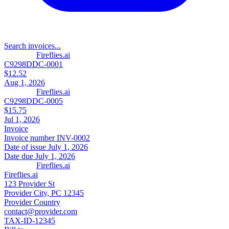
Search invoices...
Fireflies.ai
C9298DDC-0001
$12.52
Aug 1, 2026
Fireflies.ai
C9298DDC-0005
$15.75
Jul 1, 2026
Invoice
Invoice number
INV-0002
Date of issue
July 1, 2026
Date due
July 1, 2026
Fireflies.ai
Fireflies.ai
123 Provider St
Provider City, PC 12345
Provider Country
contact@provider.com
TAX-ID-12345